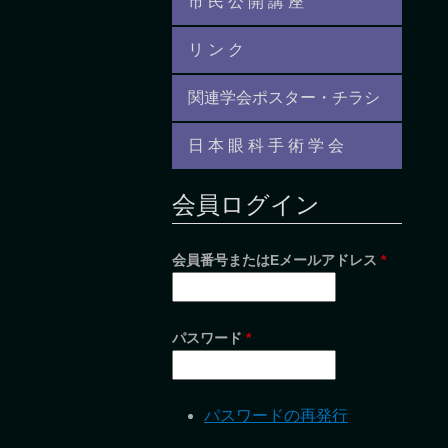
市 民 公 開 講 座
リ ン ク
関連学会ポスター・チラシ
日 本 眼 科 手 術 学 会
会員ログイン
会員番号またはEメールアドレス
*
パスワード
*
パスワードの再発行