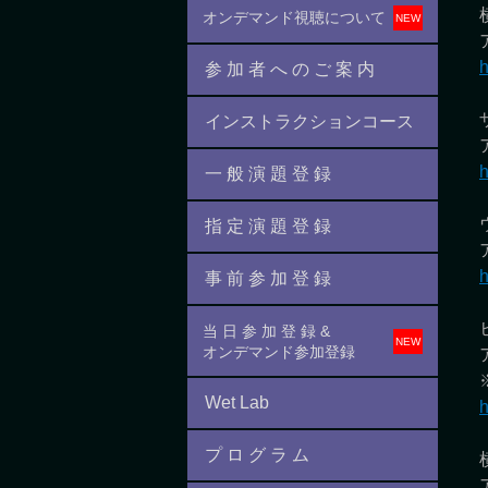
オンデマンド視聴について
h
参 加 者 へ の ご 案 内
インストラクションコース
h
一 般 演 題 登 録
指 定 演 題 登 録
h
事 前 参 加 登 録
当 日 参 加 登 録 &
オンデマンド参加登録
Wet Lab
h
プ ロ グ ラ ム