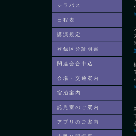
シ ラ バ ス
h
日 程 表
講 演 規 定
登 録 区 分 証 明 書
h
関 連 会 合 申 込
会 場 ・ 交 通 案 内
h
宿 泊 案 内
託 児 室 の ご 案 内
ア プ リ の ご 案 内
h