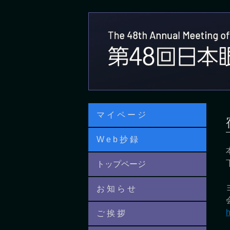
Jump
to
navigation
Back
to
マ イ ペ ー ジ
top
W e b 抄 録
トップページ
お 知 ら せ
h
ご 挨 拶