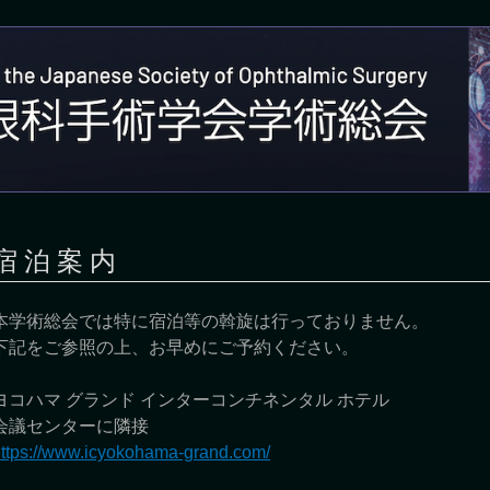
宿 泊 案 内
本学術総会では特に宿泊等の斡旋は行っておりません。
下記をご参照の上、お早めにご予約ください。
ヨコハマ グランド インターコンチネンタル ホテル
会議センターに隣接
ttps://www.icyokohama-grand.com/