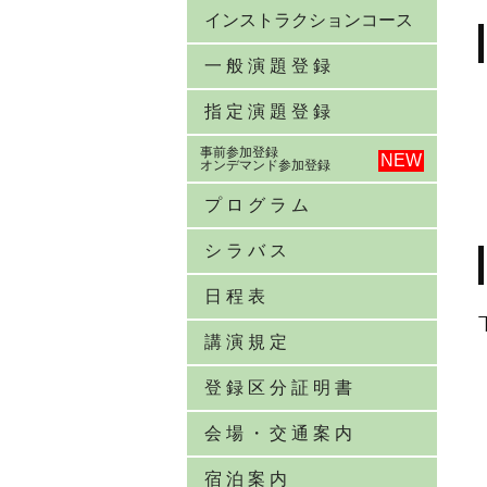
インストラクションコース
一 般 演 題 登 録
指 定 演 題 登 録
事前参加登録
オンデマンド参加登録
プ ロ グ ラ ム
シ ラ バ ス
日 程 表
講 演 規 定
登 録 区 分 証 明 書
会 場 ・ 交 通 案 内
宿 泊 案 内