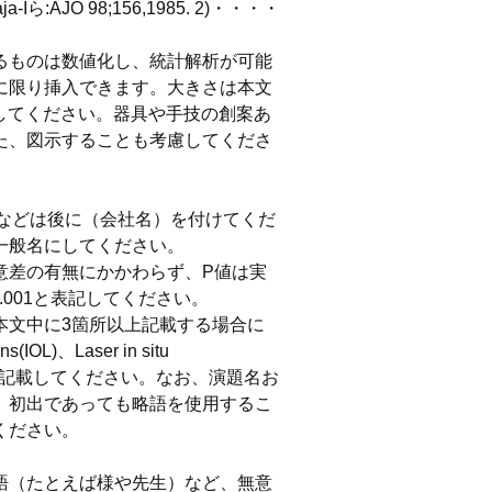
AJO 98;156,1985. 2)・・・・
るものは数値化し、統計解析が可能
に限り挿入できます。大きさは本文
にしてください。器具や手技の創案あ
た、図示することも考慮してくださ
装置などは後に（会社名）を付けてくだ
一般名にしてください。
意差の有無にかかわらず、P値は実
.001と表記してください。
本文中に3箇所以上記載する場合に
)、Laser in situ
（略語）を記載してください。なお、演題名お
、初出であっても略語を使用するこ
ください。
語（たとえば様や先生）など、無意