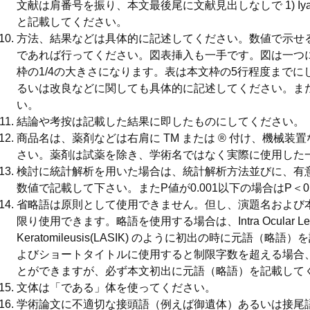
文献は肩番号を振り、本文最後尾に文献見出しなしで 1) Iyaja-Iら:
と記載してください。
方法、結果などは具体的に記述してください。数値で示せ
であれば行ってください。図表挿入も一手です。図は一つ
枠の1/4の大きさになります。表は本文枠の5行程度まで
るいは改良などに関しても具体的に記述してください。ま
い。
結論や考按は記載した結果に即したものにしてください。
商品名は、薬剤などは右肩に TM または ® 付け、機械
さい。薬剤は試薬を除き、学術名ではなく実際に使用した
検討に統計解析を用いた場合は、統計解析方法並びに、有
数値で記載して下さい。またP値が0.001以下の場合はP＜0
省略語は原則として使用できません。但し、演題名および
限り使用できます。略語を使用する場合は、Intra Ocular Lens(IOL
Keratomileusis(LASIK) のように初出の時に元語
よびショートタイトルに使用すると制限字数を超える場合
とができますが、必ず本文初出に元語（略語）を記載して
文体は「である」体を使ってください。
学術論文に不適切な接頭語（例えば御遺体）あるいは接尾