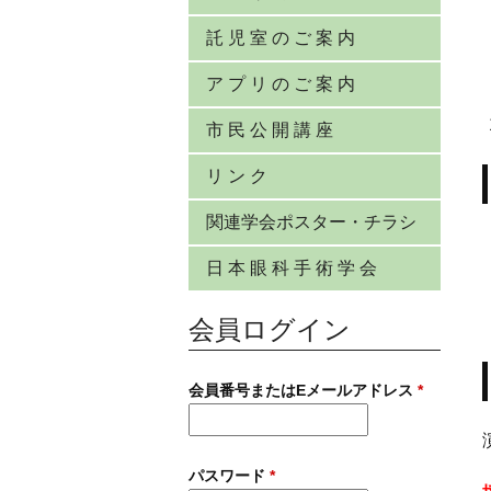
託 児 室 の ご 案 内
ア プ リ の ご 案 内
市 民 公 開 講 座
リ ン ク
関連学会ポスター・チラシ
日 本 眼 科 手 術 学 会
会員ログイン
会員番号またはEメールアドレス
*
パスワード
*