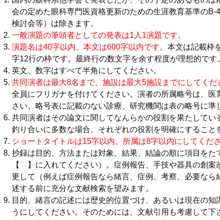
会の定めた眼科専門医資格更新のための生涯教育基準のB-
検討会等）は除きます。
一般演題の筆頭者としての発表は1人1演題です。
演題名は40字以内、本文は600字以内です。
本文は記載枠を
字12行の枠です。最終行の数文字を余す程度が理想的です
英文、数字はすべて半角にしてください。
共同演者は最大8名まで、施設は最大5施設までにしてくだ
全員にフリガナを付けてください。演者の所属略号は、医
さい。略号表に記載のない診療、研究機関は表の略号に準
共同演者はその論文に関してなんらかの役割を果たしてい
釣り合いに多数な場合、それぞれの役割を明確にすること
ショートタイトルは15字以内、所属は8字以内にしてくだ
抄録は目的、方法または対象、結果、結論の順に項目をた
【 】に入れてください）。症例報告、手技や器具の創案
更して（例えば症例報告なら緒言、症例、考察、必要なら
述する前に充分な文献検索を望みます。
目的、緒言の記述には歴史的位置づけ、あるいは現在の知
うにしてください。そのためには、文献引用も考慮して下