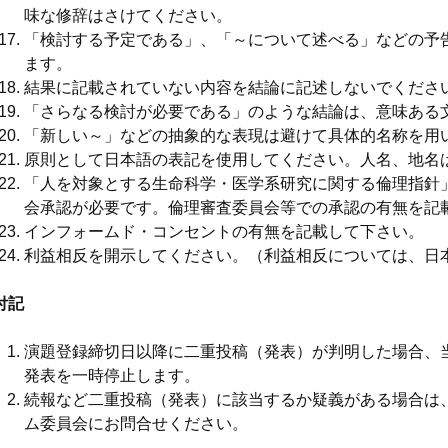
味な修辞はさけてください。
「検討する予定である」、「～について述べる」などの予
ます。
結果に記載されていない内容を結論に記述しないでくださ
「さらなる検討が必要である」のような結論は、意味ある
「新しい～」などの抽象的な表現は避けて具体的名称を用
原則として日本語の表記を使用してください。人名、地名
「人を対象とする生命科学・医学系研究に関する倫理指針
会承認が必要です。倫理審査委員会等での承認の有無を記
インフォームド・コンセントの有無を記載して下さい。
利益相反を開示してください。（利益相反については、日
付記
演題登録締切日以降に二重投稿（発表）が判明した場合、
発表を一時停止します。
続報など二重投稿（発表）に該当するか疑義がある場合は
ム委員会にお問合せください。