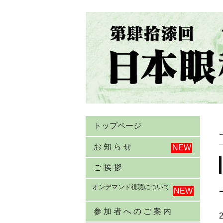
Jump
to
navigation
Back
to
トップページ
top
お 知 ら せ
ご 挨 拶
オンデマンド視聴について
参 加 者 へ の ご 案 内